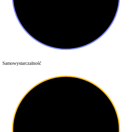
Samowystarczalność
61
%