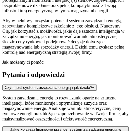
profesjonalnym montażem i integracją systemów, zapewniając ich
bezproblemowe działanie oraz pełną kompatybilność z Twoją
infrastrukturą energetyczną, w tym z magazynami energii.
Aby w pełni wykorzystać potencjał systemu zarządzania energią,
zapewniamy kompleksowe szkolenie z jego obsługi. Nauczymy
Cię, jak korzystać z możliwości, jakie daje sztuczna inteligencja w
zarządzaniu energią, jak monitorować warunki atmosferyczne,
śledzić ceny rynkowe i podejmować decyzje dotyczące
magazynowania lub sprzedaży energii. Dzięki temu zyskasz pełną
kontrolę nad energetyczną strategią swojej firmy.
Jak możemy ci pomóc
Pytania i odpowiedzi
Czym jest system zarządzania energią i jak działa?
−
System zarządzania energią to rozwiązanie oparte na sztucznej
inteligencji, które monitoruje i optymalizuje zużycie oraz
magazynowanie energii. Analizuje warunki atmosferyczne, ceny
rynkowe energii oraz bieżące zapotrzebowanie w Twojej firmie, aby
maksymalizować oszczędności i efektywność energetyczną.
Jakie korzyści finansowe przynosi system zarządzania energią w