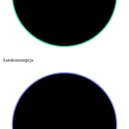
Autokonsumpcja
78
%