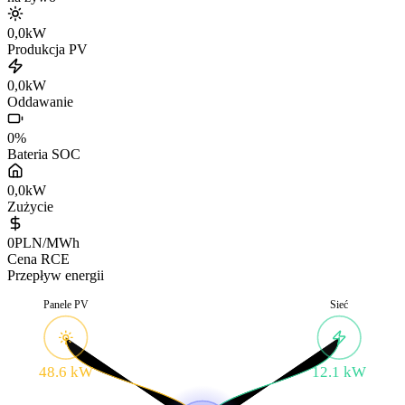
0,0
kW
Produkcja PV
0,0
kW
Oddawanie
0
%
Bateria SOC
0,0
kW
Zużycie
0
PLN/MWh
Cena RCE
Przepływ energii
Panele PV
Sieć
48.6 kW
12.1 kW