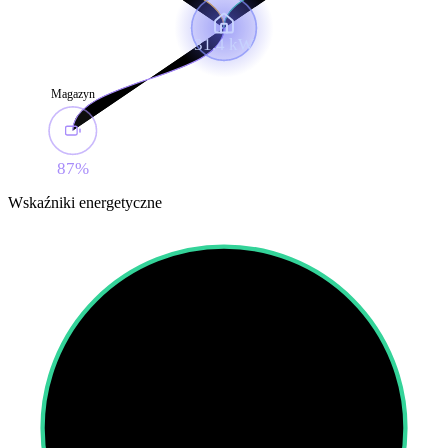
31.4 kW
Magazyn
87%
Wskaźniki energetyczne
94
%