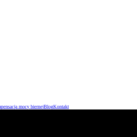
ensacja mocy biernej
Blog
Kontakt
czas je obalić!