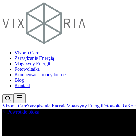
Vixoria Care
Zarządzanie Energią
Magazyny Energii
Fotowoltaika
Kompensacja mocy biernej
Blog
Kontakt
Vixoria Care
Zarządzanie Energią
Magazyny Energii
Fotowoltaika
Komp
Powrót do bloga
Blog
Mity na temat kompensacji mocy biernej – 